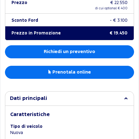
Prezzo
€ 22.550
di cui optional €
400
Sconto Ford
- € 3.100
Prezzo in Promozione
€ 19.450
Richiedi un preventivo
Prenotala online
Dati principali
Caratteristiche
Tipo di veicolo
Nuova